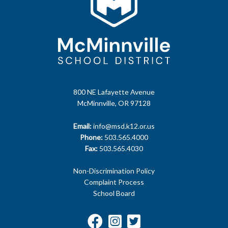
800 NE Lafayette Avenue
McMinnville, OR 97128
Email:
info@msd.k12.or.us
Phone:
503.565.4000
Fax:
503.565.4030
Non-Discrimination Policy
Complaint Process
School Board